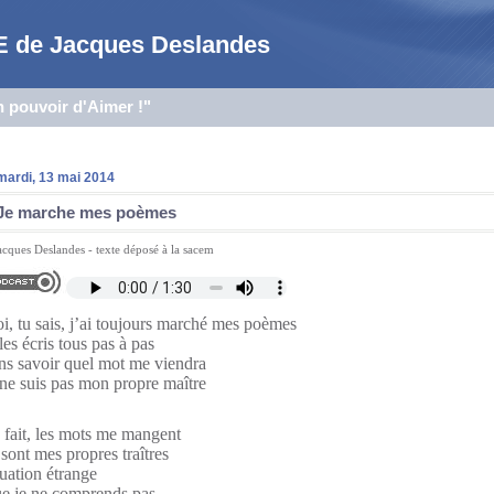
 de Jacques Deslandes
n pouvoir d'Aimer !"
mardi, 13 mai 2014
Je marche mes poèmes
acques Deslandes - texte déposé à la sacem
i, tu sais, j’ai toujours marché mes poèmes
les écris tous pas à pas
ns savoir quel mot me viendra
 ne suis pas mon propre maître
 fait, les mots me mangent
 sont mes propres traîtres
tuation étrange
e je ne comprends pas