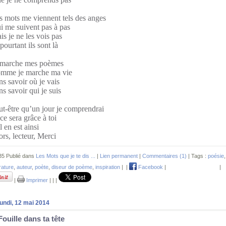
s mots me viennent tels des anges
i me suivent pas à pas
is je ne les vois pas
pourtant ils sont là
 marche mes poèmes
mme je marche ma vie
ns savoir où je vais
ns savoir qui je suis
ut-être qu’un jour je comprendrai
ce sera grâce à toi
l en est ainsi
ors, lecteur, Merci
35 Publié dans
Les Mots que je te dis ...
|
Lien permanent
|
Commentaires (1)
| Tags :
poésie
,
érature
,
auteur
,
poète
,
diseur de poème
,
inspiration
|
|
Facebook
|
|
|
Imprimer
|
|
|
lundi, 12 mai 2014
Fouille dans ta tête