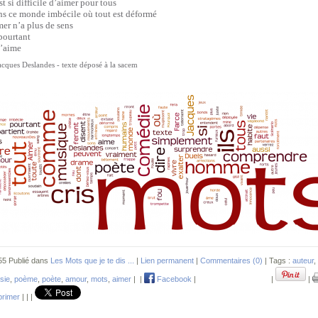
est si difficile d’aimer pour tous
s ce monde imbécile où tout est déformé
er n’a plus de sens
pourtant
t’aime
acques Deslandes - texte déposé à la sacem
55 Publié dans
Les Mots que je te dis ...
|
Lien permanent
|
Commentaires (0)
| Tags :
auteur
,
sie
,
poème
,
poète
,
amour
,
mots
,
aimer
|
|
Facebook
|
|
|
rimer
|
|
|