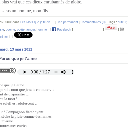
 plus vrai que ces dieux enrubannés de gloire,
 seras un homme, mon fils.
26 Publié dans
Les Mots que je te dis ...
|
Lien permanent
|
Commentaires (0)
| Tags :
auteur
,
sie
,
poème
,
poète
,
amour
,
homme
|
|
Facebook
|
|
|
rimer
|
|
|
mardi, 13 mars 2012
Parce que je t'aime
ce que je t’aime
part de mort que je sais en toute vie
nt de disparaître …
eu la mort ! –
le soleil est adolescent …
lut ! Compagnon flamboyant
 sèche la pluie comme des larmes
i m’arme
toutes mes envies