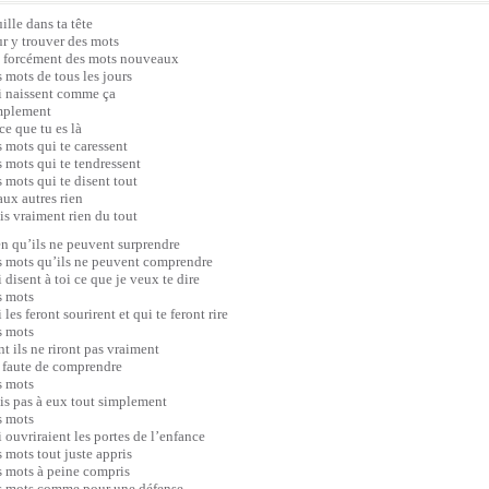
ille dans ta tête
r y trouver des mots
 forcément des mots nouveaux
 mots de tous les jours
 naissent comme ça
mplement
ce que tu es là
 mots qui te caressent
 mots qui te tendressent
 mots qui te disent tout
aux autres rien
s vraiment rien du tout
n qu’ils ne peuvent surprendre
 mots qu’ils ne peuvent comprendre
 disent à toi ce que je veux te dire
s mots
 les feront sourirent et qui te feront rire
s mots
t ils ne riront pas vraiment
 faute de comprendre
s mots
s pas à eux tout simplement
s mots
 ouvriraient les portes de l’enfance
 mots tout juste appris
 mots à peine compris
 mots comme pour une défense