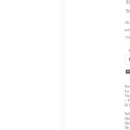
Et
Tu
18:
poé
Imp
Par
La 
Vie
– F
Et 
Sa
Qui
Qu
De 