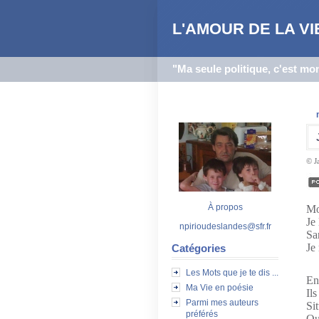
L'AMOUR DE LA VIE
"Ma seule politique, c'est mo
© J
À propos
Mo
Je 
npirioudeslandes@sfr.fr
Sa
Je
Catégories
Les Mots que je te dis ...
En
Ma Vie en poésie
Ils
Parmi mes auteurs
Si
préférés
Qu