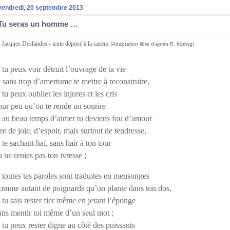
vendredi, 20 septembre 2013
Tu seras un homme …
 Jacques Deslandes - texte déposé à la sacem
(Adaptation libre d’après R. Kipling)
 tu peux voir détruit l’ouvrage de ta vie
 sans trop d’amertume te mettre à reconstruire,
 tu peux oublier les injures et les cris
our peu qu’on te rende un sourire
i au beau temps d’aimer tu deviens fou d’amour
re de joie, d’espoir, mais surtout de tendresse,
***
 te sachant haï, sans haïr à ton tour
 ne renies pas ton ivresse ;
 toutes tes paroles sont traduites en mensonges
omme autant de poignards qu’on plante dans ton dos,
*************
 tu sais rester fier même en jetant l’éponge
ans mentir toi même d’un seul mot ;
 tu peux rester digne au côté des puissants