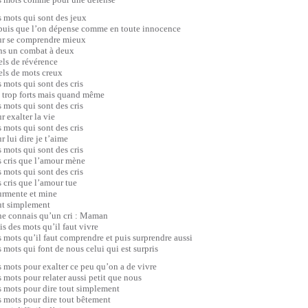
 mots qui sont des jeux
puis que l’on dépense comme en toute innocence
r se comprendre mieux
s un combat à deux
ls de révérence
ls de mots creux
 mots qui sont des cris
 trop forts mais quand même
 mots qui sont des cris
r exalter la vie
s mots qui sont des cris
r lui dire je t’aime
 mots qui sont des cris
 cris que l’amour mène
 mots qui sont des cris
 cris que l’amour tue
rmente et mine
ut simplement
ne connais qu’un cri : Maman
s des mots qu’il faut vivre
 mots qu’il faut comprendre et puis surprendre aussi
 mots qui font de nous celui qui est surpris
 mots pour exalter ce peu qu’on a de vivre
 mots pour relater aussi petit que nous
 mots pour dire tout simplement
 mots pour dire tout bêtement