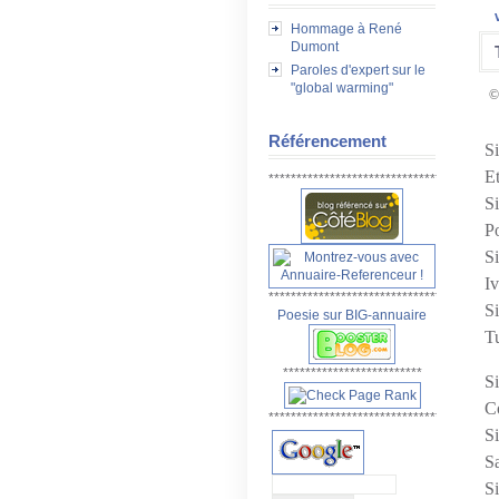
Hommage à René
Dumont
Paroles d'expert sur le
"global warming"
©
Référencement
Si
Et
************************************
Si
P
S
Iv
*****************************************
Si
Poesie sur BIG-annuaire
Tu
*************************
Si
C
*****************************************
Si
S
Si