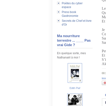
Poètes du cyber
espace
Le
Press book
Qu
Gastronomie
Ma
Secrets de Chef et livre
Et 
d'Or
Je
Co
Ma nourriture
Sa
terrestre ... ____ Pas
Sa
vrai Gide ?
Pe
En quelque sorte, mes
Et 
Nathanaël à moi !
S’i
Al
00:
litt
Edith Piaf