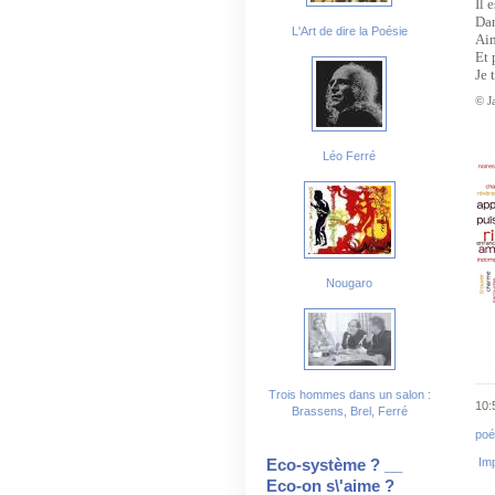
Il 
Dan
L'Art de dire la Poésie
Aim
Et 
Je 
© J
Léo Ferré
Nougaro
Trois hommes dans un salon :
10:
Brassens, Brel, Ferré
poé
Imp
Eco-système ? __
Eco-on s\'aime ?