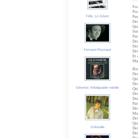
Fou
Pou
Félix, Le Géant
Pas
Des
Qui
Si
Par
Des
Des
Fernand Reynaud
Des
Et 
Mai
Rie
Des
Qui
De
Glenmor, l'infatiguable rebelle
Qui
De
Don
Par
De
Mai
De
Qui
Gribouille
Des
Des
Des