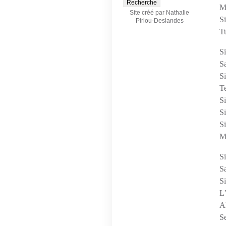
M
Site créé par Nathalie
Si
Piriou-Deslandes
Tu
Si
S
Si
Te
Si
Si
Si
M
Si
Sa
Si
L
Al
S