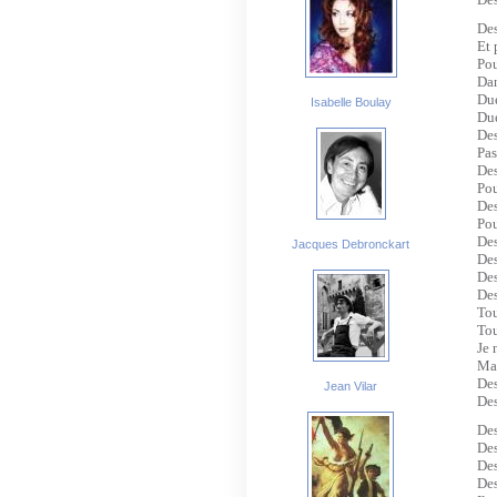
Des
Et 
Pou
Dan
Due
Isabelle Boulay
Due
Des
Pas
Des
Pou
D
e
Pou
Des
Jacques Debronckart
Des
Des
Des
Tou
To
Je 
Mai
Des
Jean Vilar
Des
Des
Des
Des
Des